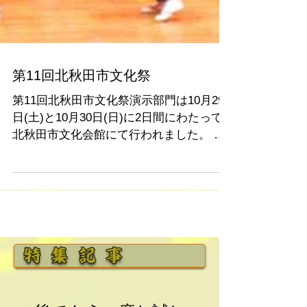
第11回北秋田市文化祭
第11回北秋田市文化祭演示部門は10月29
日(土)と10月30日(日)に2日間にわたって
北秋田市文化会館にて行われました。 ふ
るさと太鼓は昨年に続き、ふるさと太鼓
とたかのすすずめ踊りを披露させていた
だきました。 午前中の出番 ふるさと太
鼓では、河田カツ子さんの歌と三味線、
尺...